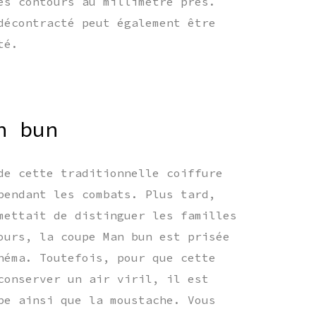
es contours au millimètre près.
décontracté peut également être
té.
n bun
de cette traditionnelle coiffure
pendant les combats. Plus tard,
mettait de distinguer les familles
ours, la coupe Man bun est prisée
néma. Toutefois, pour que cette
onserver un air viril, il est
be ainsi que la moustache. Vous